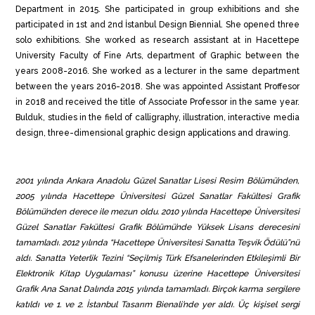
Department in 2015. She participated in group exhibitions and she
participated in 1st and 2nd İstanbul Design Biennial. She opened three
solo exhibitions. She worked as research assistant at in Hacettepe
University Faculty of Fine Arts, department of Graphic between the
years 2008-2016. She worked as a lecturer in the same department
between the years 2016-2018. She was appointed Assistant Proffesor
in 2018 and received the title of Associate Professor in the same year.
Bulduk, studies in the field of calligraphy, illustration, interactive media
design, three-dimensional graphic design applications and drawing.
2001 yılında Ankara Anadolu Güzel Sanatlar Lisesi Resim Bölümü’nden,
2005 yılında Hacettepe Üniversitesi Güzel Sanatlar Fakültesi Grafik
Bölümü’nden derece ile mezun oldu. 2010 yılında Hacettepe Üniversitesi
Güzel Sanatlar Fakültesi Grafik Bölümü’nde Yüksek Lisans derecesini
tamamladı. 2012 yılında “Hacettepe Üniversitesi Sanatta Teşvik Ödülü”nü
aldı. Sanatta Yeterlik Tezini “Seçilmiş Türk Efsanelerinden Etkileşimli Bir
Elektronik Kitap Uygulaması” konusu üzerine Hacettepe Üniversitesi
Grafik Ana Sanat Dalında 2015 yılında tamamladı. Birçok karma sergilere
katıldı ve 1. ve 2. İstanbul Tasarım Bienali’nde yer aldı. Ü
ç kişisel sergi