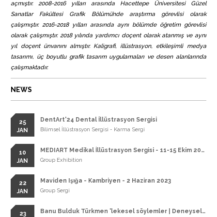
açmıştır. 2008-2016 yılları arasında Hacettepe Üniversitesi Güzel
Sanatlar Fakültesi Grafik Bölümü’nde araştırma görevlisi olarak
çalışmıştır. 2016-2018 yılları arasında aynı bölümde öğretim görevlisi
olarak çalışmıştır. 2018 yılında yardımcı doçent olarak atanmış ve aynı
yıl doçent ünvanını almıştır. Kaligrafi, illüstrasyon, etkileşimli medya
tasarımı, üç boyutlu grafik tasarım uygulamaları ve desen alanlarında
çalışmaktadır.
NEWS
DentArt'24 Dental İllüstrasyon Sergisi
25
Bilimsel İllüstrasyon Sergisi - Karma Sergi
JAN
MEDIART Medikal İllüstrasyon Sergisi - 11-15 Ekim 2023
10
Group Exhibition
JAN
Maviden Işığa - Kambriyen - 2 Haziran 2023
22
Group Sergi
JAN
Banu Bulduk Türkmen 'lekesel söylemler | Deneysel Kaligrafi Sergisi | Kişisel Sergi | 2023
23